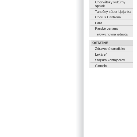
Chorvátsky kultúrny
spolok
Tanečný súbor Ljuljanka
Chorus Cantilena
Fara
Farské oznamy
Telovýchovná jednota
OSTATNÉ
Zdravotné stredisko
Lekáreň
Stojisko kontajnerov
Cintorín