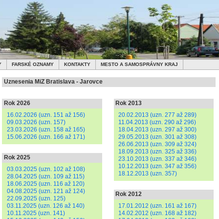
Y
FARSKÉ OZNAMY
KONTAKTY
MESTO A SAMOSPRÁVNY KRAJ
Uznesenia MiZ Bratislava - Jarovce
Rok 2026
Rok 2013
16.02.2026 (uzn. 151 až 156)
20.02.2013 (uzn. 277 až 289)
09.03.2026 (uzn. 157)
11.04.2013 (uzn. 290 až 296)
23.03.2026 (uzn. 158 až 165)
18.04.2013 (uzn. 297 až 300)
15.06.2026 (uzn. 166 až 171)
29.05.2013 (uzn. 301 až 308)
26.06.2013 (uzn. 309 až 324)
18.09.2013 (uzn. 325 až 336)
Rok 2025
23.10.2013 (uzn. 337 až 346)
10.12.2013 (uzn. 347 až 356)
03.03.2025 (uzn. 102 až 108)
18.12.2013 (uzn. 357)
28.04.2025 (uzn. 109 až 115)
18.06.2025 (uzn. 116 až 120)
04.08.2025 (uzn. 121 až 124)
Rok 2012
22.09.2025 (uzn. 125)
03.11.2025 (uzn. 126 až 140)
17.01.2012 (uzn. 161 až 167)
10.11.2025 (uzn. 141)
14.02.2012 (uzn. 168 až 182)