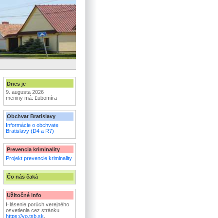
Dnes je
9. augusta 2026
meniny má: Ľubomíra
Obchvat Bratislavy
Informácie o obchvate
Bratislavy (D4 a R7)
Prevencia kriminality
Projekt prevencie kriminality
Čo nás čaká
Užitočné info
Hlásenie porúch verejného
osvetlenia cez stránku
https://vo.tsb.sk
.