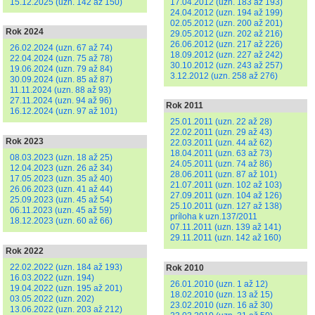
15.12.2025 (uzn. 142 až 150)
17.04.2012 (uzn. 183 až 193)
24.04.2012 (uzn. 194 až 199)
02.05.2012 (uzn. 200 až 201)
Rok 2024
29.05.2012 (uzn. 202 až 216)
26.06.2012 (uzn. 217 až 226)
26.02.2024 (uzn. 67 až 74)
18.09.2012 (uzn. 227 až 242)
22.04.2024 (uzn. 75 až 78)
30.10.2012 (uzn. 243 až 257)
19.06.2024 (uzn. 79 až 84)
3.12.2012 (uzn. 258 až 276)
30.09.2024 (uzn. 85 až 87)
11.11.2024 (uzn. 88 až 93)
27.11.2024 (uzn. 94 až 96)
Rok 2011
16.12.2024 (uzn. 97 až 101)
25.01.2011 (uzn. 22 až 28)
22.02.2011 (uzn. 29 až 43)
Rok 2023
22.03.2011 (uzn. 44 až 62)
18.04.2011 (uzn. 63 až 73)
08.03.2023 (uzn. 18 až 25)
24.05.2011 (uzn. 74 až 86)
12.04.2023 (uzn. 26 až 34)
28.06.2011 (uzn. 87 až 101)
17.05.2023 (uzn. 35 až 40)
21.07.2011 (uzn. 102 až 103)
26.06.2023 (uzn. 41 až 44)
27.09.2011 (uzn. 104 až 126)
25.09.2023 (uzn. 45 až 54)
25.10.2011 (uzn. 127 až 138)
06.11.2023 (uzn. 45 až 59)
príloha k uzn.137/2011
18.12.2023 (uzn. 60 až 66)
07.11.2011 (uzn. 139 až 141)
29.11.2011 (uzn. 142 až 160)
Rok 2022
22.02.2022 (uzn. 184 až 193)
Rok 2010
16.03.2022 (uzn. 194)
26.01.2010 (uzn. 1 až 12)
19.04.2022 (uzn. 195 až 201)
18.02.2010 (uzn. 13 až 15)
03.05.2022 (uzn. 202)
23.02.2010 (uzn. 16 až 30)
13.06.2022 (uzn. 203 až 212)