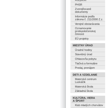
Rozpočet
PHSR
Zverejňované
dokumenty
Informácie podľa
zákona č. 211/2000 Z.z.
Verejné obstarávania
Oznamovanie
protispoločenskej
činnosti
EÚ projekty
MIESTNY ÚRAD
Úradné hodiny
Stavebný úrad
Ohlasovňa pobytu
Tlačivá a formuláre
Predaj, prenájom
DETI A VZDELANIE
Materské centrum
Luskáčik
Materská škola
Základná škola
KULTÚRA, VIERA
A ŠPORT
Klub mladých chorvátov