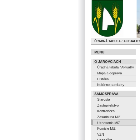
ÚRADNÁ TABUĽA / AKTUALIT
MENU
O JAROVCIACH
Úradná tabuľa / Aktuality
Mapa a doprava
História
Kultúrne pamiatky
SAMOSPRÁVA
Starosta
Zastupiteľstvo
Kontrolórka
Zasadnutia MiZ
Uznesenia MiZ
Komisie MiZ
VZN