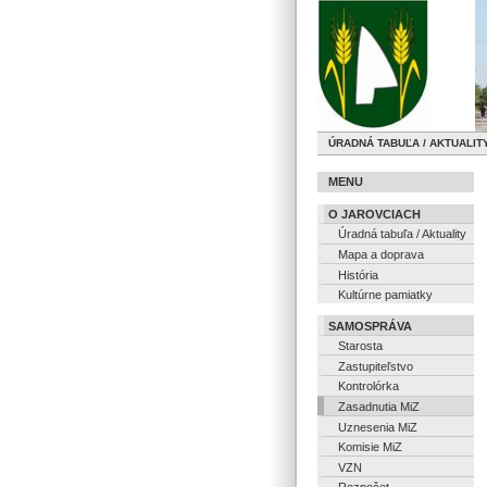
ÚRADNÁ TABUĽA / AKTUALIT
MENU
O JAROVCIACH
Úradná tabuľa / Aktuality
Mapa a doprava
História
Kultúrne pamiatky
SAMOSPRÁVA
Starosta
Zastupiteľstvo
Kontrolórka
Zasadnutia MiZ
Uznesenia MiZ
Komisie MiZ
VZN