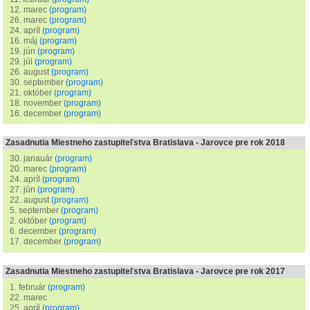
12. marec
(program)
26. marec
(program)
24. apríl
(program)
16. máj
(program)
19. jún
(program)
29. júl
(program)
26. august
(program)
30. september
(program)
21. október
(program)
18. november
(program)
16. december
(program)
Zasadnutia Miestneho zastupiteľstva Bratislava - Jarovce pre rok 2018
30. janauár
(program)
20. marec
(program)
24. apríl
(program)
27. jún
(program)
22. august
(program)
5. september
(program)
2. október
(program)
6. december
(program)
17. december
(program)
Zasadnutia Miestneho zastupiteľstva Bratislava - Jarovce pre rok 2017
1. február
(program)
22. marec
25. apríl
(program)