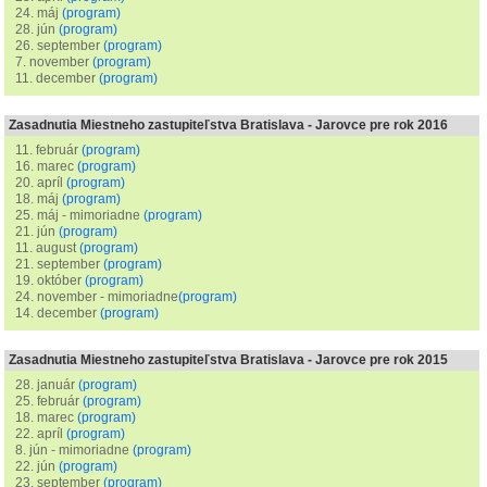
24. máj
(program)
28. jún
(program)
26. september
(program)
7. november
(program)
11. december
(program)
Zasadnutia Miestneho zastupiteľstva Bratislava - Jarovce pre rok 2016
11. február
(program)
16. marec
(program)
20. apríl
(program)
18. máj
(program)
25. máj - mimoriadne
(program)
21. jún
(program)
11. august
(program)
21. september
(program)
19. október
(program)
24. november - mimoriadne
(program)
14. december
(program)
Zasadnutia Miestneho zastupiteľstva Bratislava - Jarovce pre rok 2015
28. január
(program)
25. február
(program)
18. marec
(program)
22. apríl
(program)
8. jún - mimoriadne
(program)
22. jún
(program)
23. september
(program)