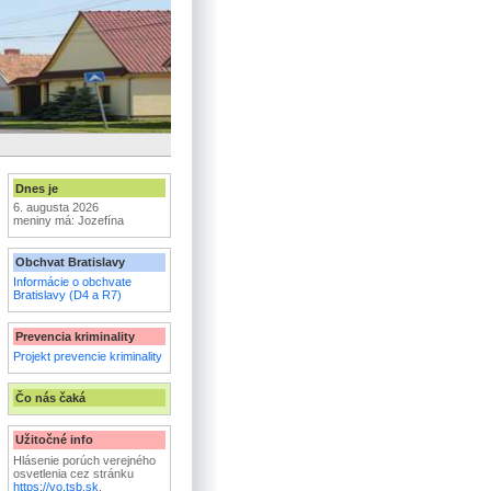
Dnes je
6. augusta 2026
meniny má: Jozefína
Obchvat Bratislavy
Informácie o obchvate
Bratislavy (D4 a R7)
Prevencia kriminality
Projekt prevencie kriminality
Čo nás čaká
Užitočné info
Hlásenie porúch verejného
osvetlenia cez stránku
https://vo.tsb.sk
.