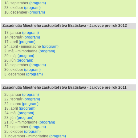
18. september
(program)
23. október
(program)
10. december
(program)
Zasadnutia Miestneho zastupiteľstva Bratislava - Jarovce pre rok 2012
17. január
(program)
14. február
(program)
17. apríl
(program)
24. apríl - mimoriadne
(program)
2. máj - mimoriadne
(program)
29. máj
(program)
26. jún
(program)
18. september
(program)
30. október
(program)
3. december
(program)
Zasadnutia Miestneho zastupiteľstva Bratislava - Jarovce pre rok 2011
25. január
(program)
22. február
(program)
22. marec
(program)
18. apríl
(program)
24. máj
(program)
28. jún
(program)
21. júl - mimoriadne
(program)
27. september
(program)
25. október
(program)
7. november - mimoriadne
(program)