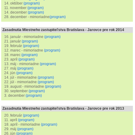
14. október
(program)
11. november
(program)
14. december
(program)
28. december - mimoriadne
(program)
Zasadnutia Miestneho zastupiteľstva Bratislava - Jarovce pre rok 2014
16. január - mimoriadne
(program)
21. január
(program)
19. február
(program)
12. marec - mimoriadne
(program)
18. marec
(program)
23. apríl
(program)
13. máj - mimoriadne
(program)
27. máj
(program)
24. jún
(program)
14. júl - mimoriadne
(program)
22. júl - mimoriadne
(program)
19. august - mimoriadne
(program)
30. september
(program)
3. december
(program)
Zasadnutia Miestneho zastupiteľstva Bratislava - Jarovce pre rok 2013
20. február
(program)
11. apríl
(program)
18. apríl - mimoriadne
(program)
29. máj
(program)
26. jún
(program)