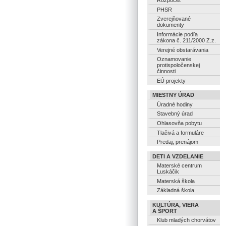
Rozpočet
PHSR
Zverejňované
dokumenty
Informácie podľa
zákona č. 211/2000 Z.z.
Verejné obstarávania
Oznamovanie
protispoločenskej
činnosti
EÚ projekty
MIESTNY ÚRAD
Úradné hodiny
Stavebný úrad
Ohlasovňa pobytu
Tlačivá a formuláre
Predaj, prenájom
DETI A VZDELANIE
Materské centrum
Luskáčik
Materská škola
Základná škola
KULTÚRA, VIERA
A ŠPORT
Klub mladých chorvátov