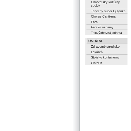
Chorvátsky kultúrny
spolok
Tanečný súbor Ljuljanka
Chorus Cantilena
Fara
Farské oznamy
Telovýchovná jednota
OSTATNÉ
Zdravotné stredisko
Lekáreň
Stojisko kontajnerov
Cintorín