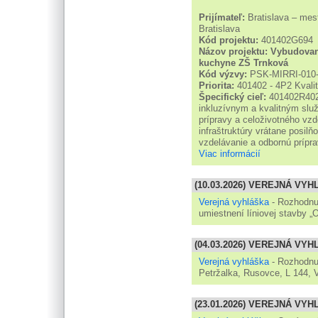
Prijímateľ:
Bratislava – mes
Bratislava
Kód projektu:
401402G694
Názov projektu:
Vybudovani
kuchyne ZŠ Trnková
Kód výzvy:
PSK-MIRRI-010-
Priorita:
401402 - 4P2 Kvalit
Špecifický cieľ:
401402R402 
inkluzívnym a kvalitným služ
prípravy a celoživotného vzd
infraštruktúry vrátane posilň
vzdelávanie a odbornú prípra
Viac informácií
(10.03.2026) VEREJNÁ VY
Verejná vyhláška
- Rozhodnut
umiestnení líniovej stavby „
(04.03.2026) VEREJNÁ VY
Verejná vyhláška
- Rozhodnut
Petržalka, Rusovce, L 144, 
(23.01.2026) VEREJNÁ VY