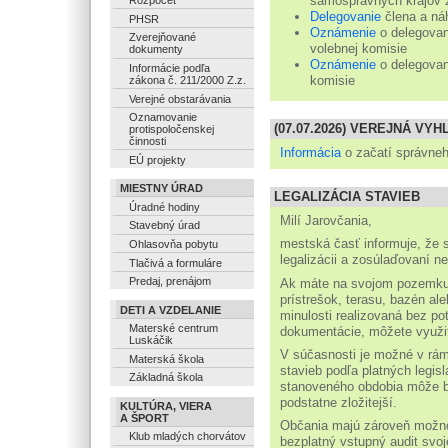
samosprávnych krajov 
Rozpočet
Delegovanie
člena a ná
PHSR
Oznámenie
o delegovan
Zverejňované
volebnej komisie
dokumenty
Oznámenie
o delegovan
Informácie podľa
komisie
zákona č. 211/2000 Z.z.
Verejné obstarávania
Oznamovanie
(07.07.2026) VEREJNÁ VY
protispoločenskej
činnosti
Informácia
o začatí správneh
EÚ projekty
MIESTNY ÚRAD
LEGALIZÁCIA STAVIEB
Úradné hodiny
Milí Jarovčania,
Stavebný úrad
mestská časť informuje, že s
Ohlasovňa pobytu
legalizácii a zosúlaďovaní ne
Tlačivá a formuláre
Predaj, prenájom
Ak máte na svojom pozemku s
prístrešok, terasu, bazén al
DETI A VZDELANIE
minulosti realizovaná bez po
Materské centrum
dokumentácie, môžete využiť 
Luskáčik
V súčasnosti je možné v rámc
Materská škola
stavieb podľa platných legi
Základná škola
stanoveného obdobia môže b
podstatne zložitejší.
KULTÚRA, VIERA
A ŠPORT
Občania majú zároveň možno
Klub mladých chorvátov
bezplatný vstupný audit svoj