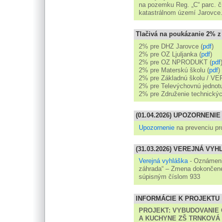
na pozemku Reg. „C“ parc. č
katastrálnom území Jarovce
Tlačivá na poukázanie 2% z
2% pre DHZ Jarovce (
pdf
)
2% pre OZ Ljuljanka (
pdf
)
2% pre OZ NPRODUKT (
pdf
2% pre Materskú školu (
pdf
)
2% pre Základnú školu / VE
2% pre Televýchovnú jednotu
2% pre Združenie technickýc
(01.04.2026) UPOZORNENIE
Upozornenie
na prevenciu pr
(31.03.2026) VEREJNÁ VY
Verejná vyhláška
- Oznámenie
záhrada“ – Zmena dokončene
súpisným číslom 933
INFORMÁCIE K PROJEKTU
PROJEKT:
VYBUDOVANIE 
A KUCHYNE ZŠ TRNKOVÁ