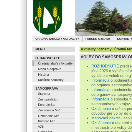
ÚRADNÁ TABUĽA / AKTUALITY
FARSKÉ OZNAMY
KONTAKT
Aktuality / oznamy / úradná ta
MENU
VOĽBY DO SAMOSPRÁV OB
O JAROVCIACH
Úradná tabuľa / Aktuality
ROZHODNUTIE
predsed
Mapa a doprava
júna 2026 o vyhlásení 
História
vyhlásení volieb do or
Informácia
o podmienkac
Kultúrne pamiatky
do orgánov samosprávn
SAMOSPRÁVA
Informácia
o podmienkac
Starosta
do orgánov samosprávy
Informácia
o spôsobe hl
Zastupiteľstvo
samosprávnych krajov
Kontrolórka
Oznámenie
o určení po
Zasadnutia MiZ
obvodov pre voľby do o
Uznesenia MiZ
Menovací dekrét
- zapi
Komisie MiZ
Oznámenie
o utvorení 
VZN
miestností pre voľby d