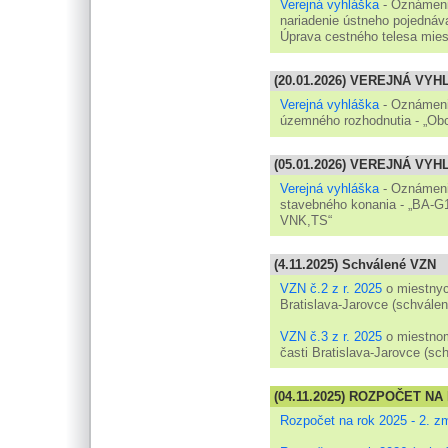
Verejná vyhláška
- Oznámeni
nariadenie ústneho pojednáv
Úprava cestného telesa mies
(20.01.2026) VEREJNÁ VY
Verejná vyhláška
- Oznámenie
územného rozhodnutia - „Obc
(05.01.2026) VEREJNÁ VY
Verejná vyhláška
- Oznámeni
stavebného konania - „BA-G1
VNK,TS“
(4.11.2025) Schválené VZN
VZN č.2 z r. 2025
o miestnyc
Bratislava-Jarovce (schválen
VZN č.3 z r. 2025
o miestnom
časti Bratislava-Jarovce (sc
(04.11.2025) ROZPOČET NA 
Rozpočet na rok 2025 - 2. z