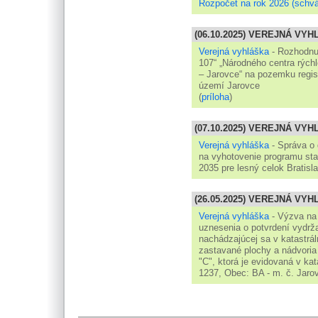
Rozpočet na rok 2026 (schvá
(06.10.2025) VEREJNÁ VY
Verejná vyhláška
- Rozhodnut
107“ „Národného centra rýchl
– Jarovce“ na pozemku regist
území Jarovce
(
príloha
)
(07.10.2025) VEREJNÁ VY
Verejná vyhláška
- Správa o 
na vyhotovenie programu star
2035 pre lesný celok Bratis
(26.05.2025) VEREJNÁ VY
Verejná vyhláška
- Výzva na 
uznesenia o potvrdení vydrža
nachádzajúcej sa v katastrá
zastavané plochy a nádvoria
"C", ktorá je evidovaná v kata
1237, Obec: BA - m. č. Jaro