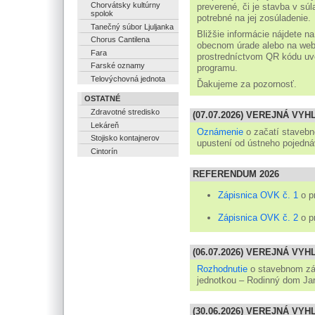
Chorvátsky kultúrny
preverené, či je stavba v s
spolok
potrebné na jej zosúladenie.
Tanečný súbor Ljuljanka
Bližšie informácie nájdete n
Chorus Cantilena
obecnom úrade alebo na web
Fara
prostredníctvom QR kódu uv
Farské oznamy
programu.
Telovýchovná jednota
Ďakujeme za pozornosť.
OSTATNÉ
Zdravotné stredisko
(07.07.2026) VEREJNÁ VY
Lekáreň
Oznámenie
o začatí staveb
Stojisko kontajnerov
upustení od ústneho pojedná
Cintorín
REFERENDUM 2026
Zápisnica OVK č. 1
o p
Zápisnica OVK č. 2
o p
(06.07.2026) VEREJNÁ VY
Rozhodnutie
o stavebnom zá
jednotkou – Rodinný dom Ja
(30.06.2026) VEREJNÁ VY