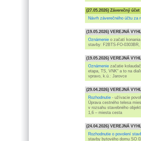
(27.05.2026) Záverečný účet
Návrh záverečného účtu za 
(19.05.2026) VEREJNÁ VY
Oznámenie
o začatí konania
stavby: F2BTS-FO-0303BR, 
(19.05.2026) VEREJNÁ VY
Oznámenie
začatie kolaudač
etapa, TS, VNK“ a to na dia
vpravo, k.ú.: Jarovce
(29.04.2026) VEREJNÁ VY
Rozhodnutie
- užívacie povo
Úprava cestného telesa mies
v rozsahu stavebného objek
1,6 – miesta cesta
(24.04.2026) VEREJNÁ VY
Rozhodnutie o povolení stav
stavby bytového domu SO 02