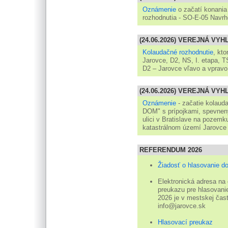
Oznámenie
o začatí konania
rozhodnutia - SO-E-05 Navrh
(24.06.2026) VEREJNÁ VY
Kolaudačné rozhodnutie
, kt
Jarovce, D2, NS, I. etapa, 
D2 – Jarovce vľavo a vpravo
(24.06.2026) VEREJNÁ VY
Oznámenie
- začatie kolau
DOM" s prípojkami, spevnen
ulici v Bratislave na pozemku
katastrálnom území Jarovce
REFERENDUM 2026
Žiadosť o hlasovanie d
Elektronická adresa na
preukazu pre hlasovanie
2026 je v mestskej čast
info@jarovce.sk
Hlasovací preukaz